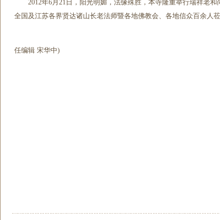
2012年6月21日，阳光明媚，法缘殊胜，本寺隆重举行瑞祥老和尚
全国及江苏各界贤达诸山长老法师暨各地佛教会、各地信众百余人
(
任编辑 宋华中)